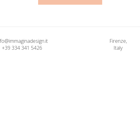
nfo@immaginadesign.it
Firenze,
+39 334 341 5426
Italy