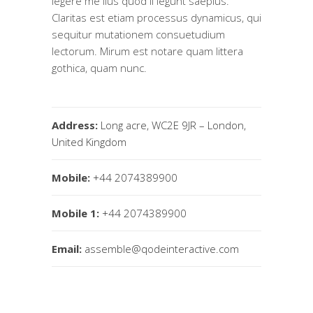
legere me lius quod ii legunt saepius.
Claritas est etiam processus dynamicus, qui
sequitur mutationem consuetudium
lectorum. Mirum est notare quam littera
gothica, quam nunc.
Address:
Long acre, WC2E 9JR – London,
United Kingdom
Mobile:
+44 2074389900
Mobile 1:
+44 2074389900
Email:
assemble@qodeinteractive.com