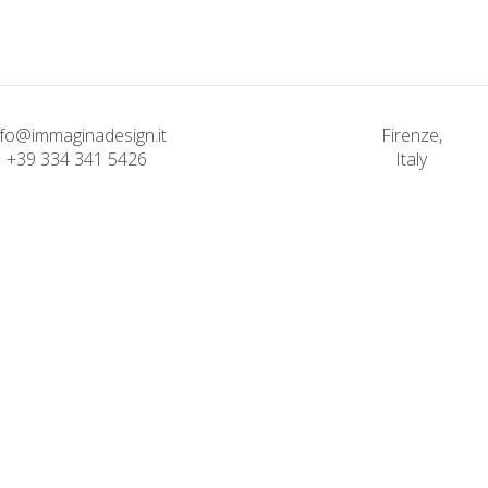
nfo@immaginadesign.it
Firenze,
+39 334 341 5426
Italy