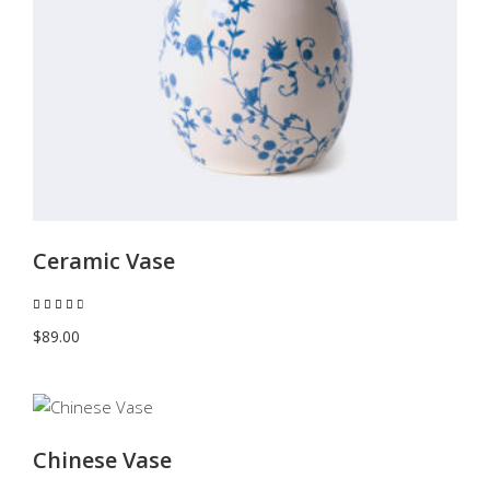
AGGIUNGI AL CARRELLO
Ceramic Vase
Valutato
4.50
su 5
$
89.00
AGGIUNGI AL CARRELLO
Chinese Vase