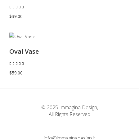
Valutato
5.00
su 5
$
39.00
AGGIUNGI AL CARRELLO
Oval Vase
Valutato
5.00
su 5
$
59.00
© 2025 Immagina Design,
All Rights Reserved
info@immaginadesign.it