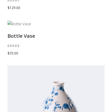
Valutato
4.00
su 5
$
129.00
AGGIUNGI AL CARRELLO
Bottle Vase
Valutato
5.00
su 5
$
35.00