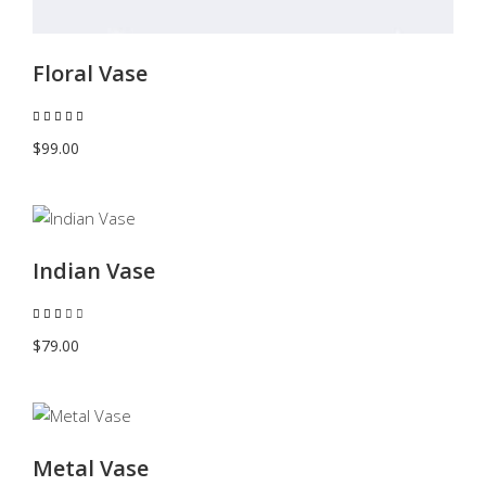
Floral Vase
Valutato
5.00
su 5
$
99.00
AGGIUNGI AL CARRELLO
Indian Vase
Valutato
3.00
su
$
79.00
5
AGGIUNGI AL CARRELLO
Metal Vase