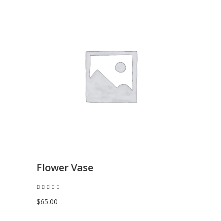
AGGIUNGI AL CARRELLO
Flower Vase
Valutato
4.00
su 5
$
65.00