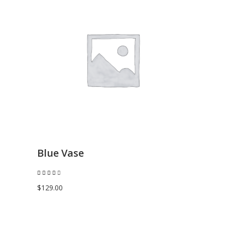
AGGIUNGI AL CARRELLO
Blue Vase
Valutato
4.00
su 5
$
129.00