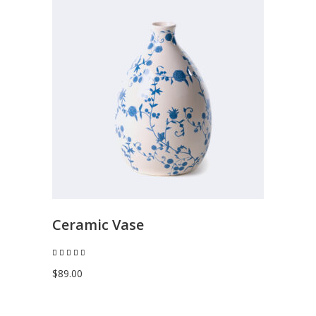
AGGIUNGI AL CARRELLO
Ceramic Vase
Valutato
4.50
su 5
$
89.00