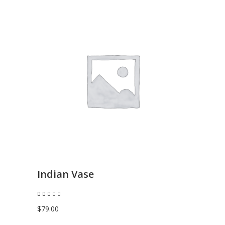
AGGIUNGI AL CARRELLO
Indian Vase
Valutato
3.00
su
$
79.00
5