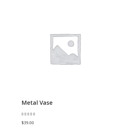
AGGIUNGI AL CARRELLO
Metal Vase
Valutato
5.00
su 5
$
39.00