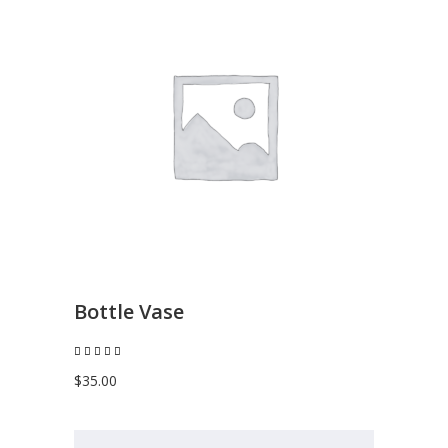
AGGIUNGI AL CARRELLO
Bottle Vase
Valutato
5.00
su 5
$
35.00