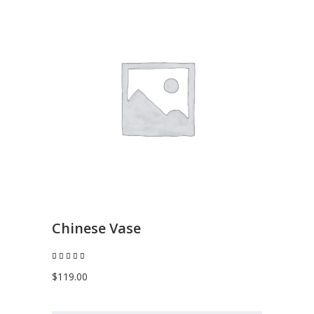
AGGIUNGI AL CARRELLO
Chinese Vase
Valutato
5.00
su 5
$
119.00